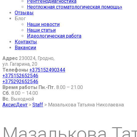
Рентгенодиагностика
Неотложная стоматологическая помощь»
Отзывы
Блог
Наши новости
Наши статьи
Идеологическая работа
Контакты
Вакансии
Адрес
230024, Гродно,
ул. Гагарина, 20
Телефоны
+375152490344
+375152652546
+375292652546
Время работы
Пн.-Пт.
8.00 – 21.00
Сб.
8.00 – 14.00
Вс.
Выходной
АксисДент
>
Staff
>
Мазалькова Татьяна Николаевна
Мазалькова Та