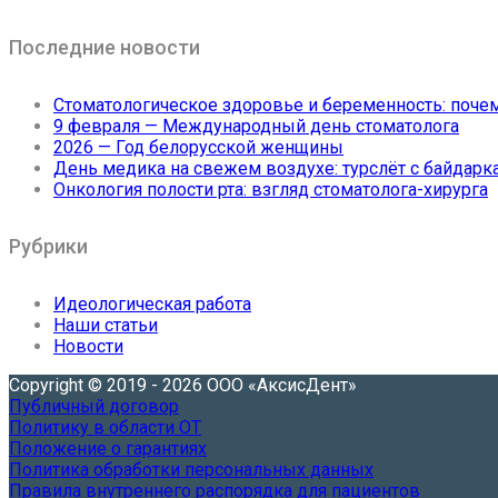
Последние новости
Стоматологическое здоровье и беременность: поче
9 февраля — Международный день стоматолога
2026 — Год белорусской женщины
День медика на свежем воздухе: турслёт с байдарка
Онкология полости рта: взгляд стоматолога-хирурга
Рубрики
Идеологическая работа
Наши статьи
Новости
Copyright © 2019 - 2026 ООО «АксисДент»
Публичный договор
Политику в области ОТ
Положение о гарантиях
Политика обработки персональных данных
Правила внутреннего распорядка для пациентов