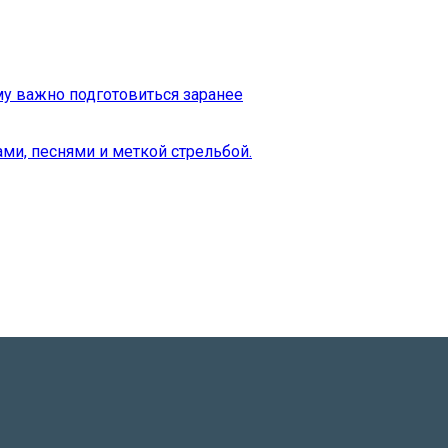
му важно подготовиться заранее
ми, песнями и меткой стрельбой.